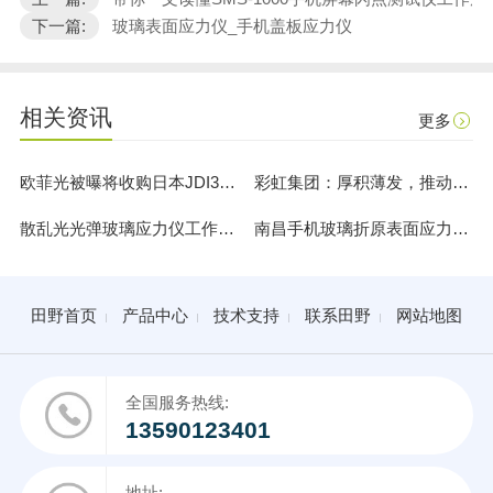
下一篇:
玻璃表面应力仪_手机盖板应力仪
相关资讯
更多
欧菲光被曝将收购日本JDI33%股权
彩虹集团：厚积薄发，推动盖板玻璃向应用端纵深发展
散乱光光弹玻璃应力仪工作原理-SLP-2000
南昌手机玻璃折原表面应力测试厂家浅谈以租代购玻璃应力仪FSM6000LE
田野首页
产品中心
技术支持
联系田野
网站地图
全国服务热线:
13590123401
地址: