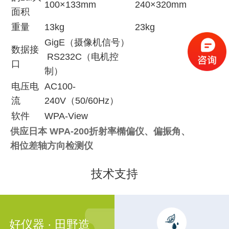
100×133mm
240×320mm
面积
重量
13kg
23kg
GigE（摄像机信号）
数据接
RS232C（电机控
口
制）
电压电
AC100-
流
240V（50/60Hz）
软件
WPA-View
供应日本 WPA-200折射率橢偏仪、偏振角、
相位差轴方向检测仪
技术支持
好仪器 · 田野造