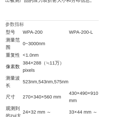
出被测产品的应力双折射大小和分布信息。
参数指标
型号
WPA-200
WPA-200-L
测量范
0~3000nm
围
重复性
<1.0nm
384×288（≒11万）
像素数
pixels
测量波
523nm,543nm,575nm
长
430×490×910
尺寸
270×340×560 mm
mm
观测到
24×32 mm ～
33×44 mm ～
的zui大