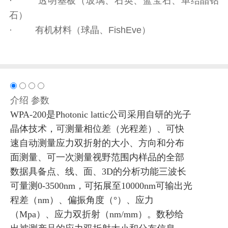
· 透明基板（玻璃、石英、蓝宝石、单结晶钻
石）
· 有机材料（球晶、FishEve）
介绍
参数
WPA-200是Photonic lattic公司采用自研的光子
晶体技术，可测量相位差（光程差）、
可快
速自动测量应力双折射的大小、方向和分布
面测量、可一次测量视野范围内样品的全部
数据具备点、线、面、3D的分析功能三波长
可量测0-3500nm，可拓展至10000nm可输出光
程差（nm）、偏振角度（°）、应力
（Mpa）、应力双折射（nm/mm）
。数秒给