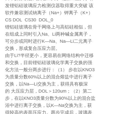
发锂铝硅玻璃应力检测仪器取得重大突破 该
软件兼容测试钠离子（Na+）钾离子（K+）
CS DOL CS30 DOL_0
锂铝硅玻璃在骨干网络上与高铝硅相似，但
在组成上同时引入Na、Li两种碱金属离子，
可分步或同时进行K—Na、Na—Li二元离子
交换，形成复合压应力层。
由于Li?半径更小，更容易在网络结构中迁移
和交换，目前锂铝硅玻璃化学离子交换的强
化方法一般分两步进行：（1） 步在以KNO3
为质量分数60%以上的混合熔盐中进行离子
交换，以Na—Li交换为主，获得具有极深
的 大压应力层，DOL＞120um；（2）第二
步，在以KNO3质量分数为90%以上的混合盐
浴中进行离子交换，以K—Na交换为主，获
得较高的表面压应力。两步完成后，玻璃表